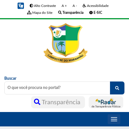
Alto Contraste
A +
A -
Acessibilidade
Mapa do Site
Transparência
E-SIC
Buscar
Transparência
Toggle
navigati