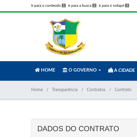
Ir para o conteúdo
1
Ir para a busca
2
Ir para o rodapé
3
HOME
O GOVERNO
A CIDADE
Home
Transparência
Contratos
Contrato
DADOS DO CONTRATO