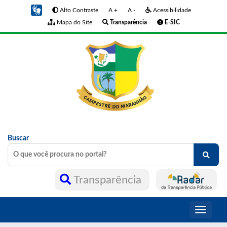
Alto Contraste
A +
A -
Acessibilidade
Mapa do Site
Transparência
E-SIC
Buscar
Transparência
Toggle
navigati