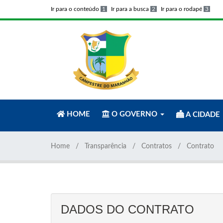
Ir para o conteúdo
1
Ir para a busca
2
Ir para o rodapé
3
HOME
O GOVERNO
A CIDADE
Home
Transparência
Contratos
Contrato
DADOS DO CONTRATO