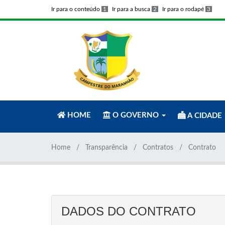
Ir para o conteúdo
1
Ir para a busca
2
Ir para o rodapé
3
HOME
O GOVERNO
A CIDADE
Home
Transparência
Contratos
Contrato
DADOS DO CONTRATO