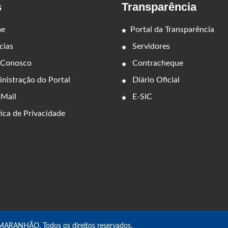
s
Transparência
e
Portal da Transparência
cias
Servidores
 Conosco
Contracheque
nistração do Portal
Diário Oficial
Mail
E-SIC
ica de Privacidade
ANHÃO. Todos os direitos reservados.