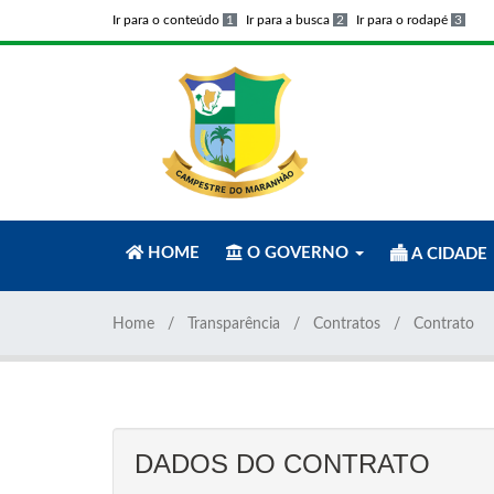
Ir para o conteúdo
1
Ir para a busca
2
Ir para o rodapé
3
HOME
O GOVERNO
A CIDADE
Home
Transparência
Contratos
Contrato
DADOS DO CONTRATO