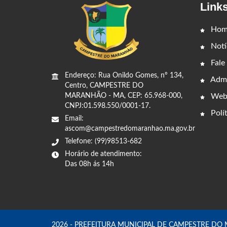
Link
Hom
Notí
Fale
Endereço: Rua Onildo Gomes, nº 134,
Admi
Centro, CAMPESTRE DO
Web
MARANHÃO - MA, CEP: 65.968-000,
CNPJ:01.598.550/0001-17.
Polít
Email:
ascom@campestredomaranhao.ma.gov.br
Telefone: (99)98513-682
Horário de atendimento:
Das 08h ás 14h
2026 - PREFEITURA MUNICIPAL DE CAMPESTRE DO MAR