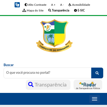
Alto Contraste
A +
A -
Acessibilidade
Mapa do Site
Transparência
E-SIC
Buscar
Transparência
Toggle
navigati