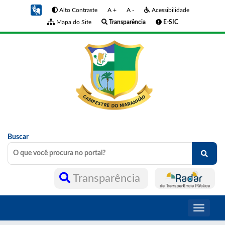
Alto Contraste
A +
A -
Acessibilidade
Mapa do Site
Transparência
E-SIC
Buscar
Transparência
Toggle
navigati