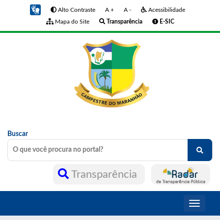
Alto Contraste
A +
A -
Acessibilidade
Mapa do Site
Transparência
E-SIC
Buscar
Transparência
Toggle
navigati