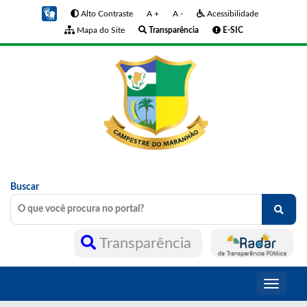
Alto Contraste
A +
A -
Acessibilidade
Mapa do Site
Transparência
E-SIC
Buscar
Transparência
Toggle
navigati