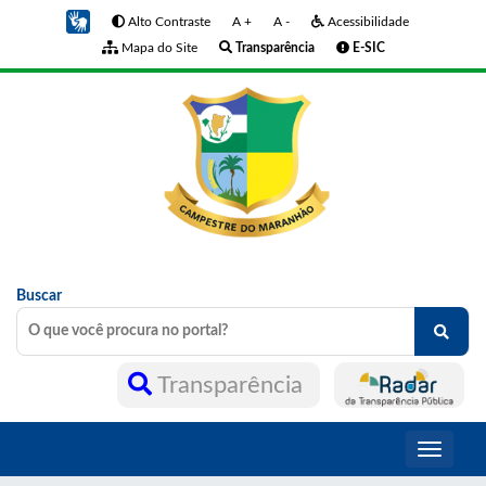
Alto Contraste
A +
A -
Acessibilidade
Mapa do Site
Transparência
E-SIC
Buscar
Transparência
Toggle
navigati