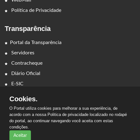
Política de Privacidade
Transparência
Portal da Transparência
Servidores
Contracheque
Diário Oficial
E-SIC
Cookies.
O Portal utiliza cookies para melhorar a sua experiência, de
acordo com a nossa Politica de privacidade localizado no rodapé
do portal, ao continuar navegando você aceita com estas
2026 - PREFEITURA MUNICIPAL DE CAMPESTRE DO
condições.
MARANHÃO. Todos os direitos reservados.
Aceitar