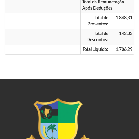
Total da Remuneração
Após Deduções
Total de
1.848,31
Proventos:
Total de
142,02
Descontos:
Total Liquido:
1.706,29