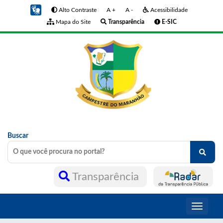
Alto Contraste
A +
A -
Acessibilidade
Mapa do Site
Transparência
E-SIC
Buscar
Transparência
Toggle
navigati