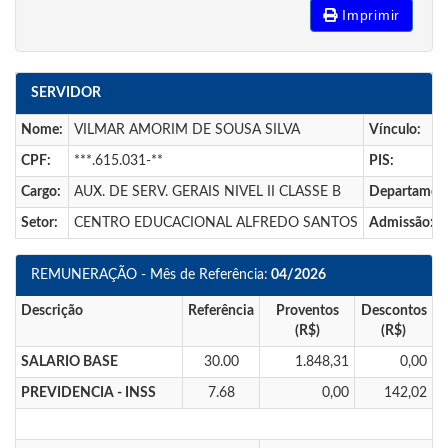
Imprimir
SERVIDOR
Nome:
VILMAR AMORIM DE SOUSA SILVA
Vínculo:
CPF:
***.615.031-**
PIS:
Cargo:
AUX. DE SERV. GERAIS NIVEL II CLASSE B
Departamen
Setor:
CENTRO EDUCACIONAL ALFREDO SANTOS
Admissão:
REMUNERAÇÃO - Mês de Referência:
04/2026
Descrição
Referência
Proventos
Descontos
(R$)
(R$)
SALARIO BASE
30.00
1.848,31
0,00
PREVIDENCIA - INSS
7.68
0,00
142,02