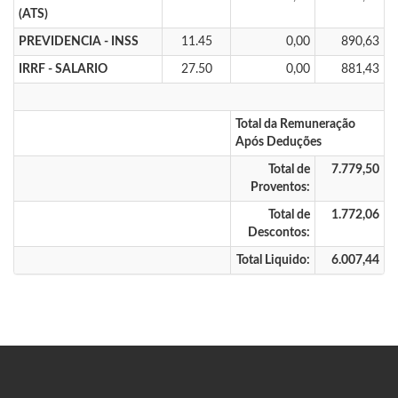
(ATS)
PREVIDENCIA - INSS
11.45
0,00
890,63
IRRF - SALARIO
27.50
0,00
881,43
Total da Remuneração
Após Deduções
Total de
7.779,50
Proventos:
Total de
1.772,06
Descontos:
Total Liquido:
6.007,44