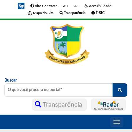
Alto Contraste
A +
A -
Acessibilidade
Mapa do Site
Transparência
E-SIC
Buscar
Transparência
Toggle
navigati