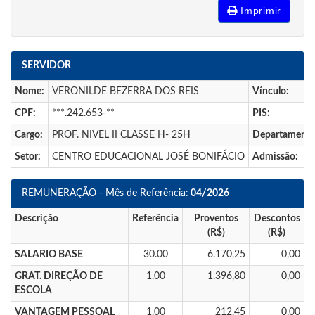
Imprimir
SERVIDOR
Nome:
VERONILDE BEZERRA DOS REIS
Vínculo:
CPF:
***.242.653-**
PIS:
Cargo:
PROF. NIVEL II CLASSE H- 25H
Departamento
Setor:
CENTRO EDUCACIONAL JOSÉ BONIFÁCIO
Admissão:
REMUNERAÇÃO - Mês de Referência:
04/2026
Descrição
Referência
Proventos
Descontos
(R$)
(R$)
SALARIO BASE
30.00
6.170,25
0,00
GRAT. DIREÇÃO DE
1.00
1.396,80
0,00
ESCOLA
VANTAGEM PESSOAL
1.00
212,45
0,00