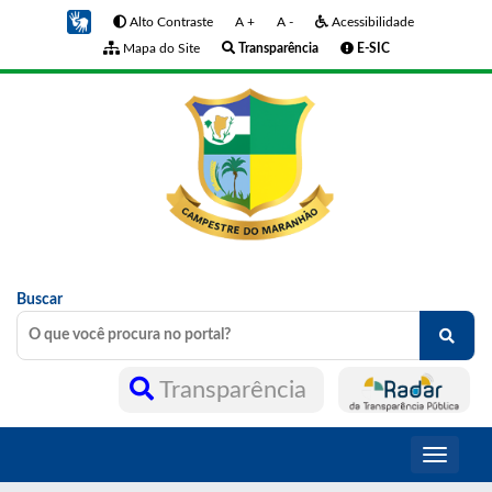
Alto Contraste
A +
A -
Acessibilidade
Mapa do Site
Transparência
E-SIC
Buscar
Transparência
Toggle
navigati