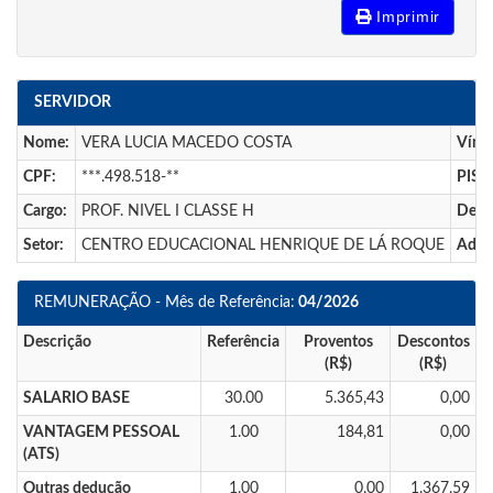
Imprimir
SERVIDOR
Nome:
VERA LUCIA MACEDO COSTA
Víncu
CPF:
***.498.518-**
PIS:
Cargo:
PROF. NIVEL I CLASSE H
Depa
Setor:
CENTRO EDUCACIONAL HENRIQUE DE LÁ ROQUE
Admi
REMUNERAÇÃO - Mês de Referência:
04/2026
Descrição
Referência
Proventos
Descontos
(R$)
(R$)
SALARIO BASE
30.00
5.365,43
0,00
VANTAGEM PESSOAL
1.00
184,81
0,00
(ATS)
Outras dedução
1.00
0,00
1.367,59