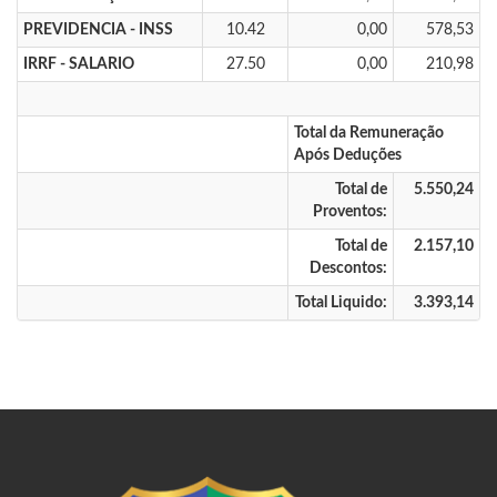
PREVIDENCIA - INSS
10.42
0,00
578,53
IRRF - SALARIO
27.50
0,00
210,98
Total da Remuneração
Após Deduções
Total de
5.550,24
Proventos:
Total de
2.157,10
Descontos:
Total Liquido:
3.393,14