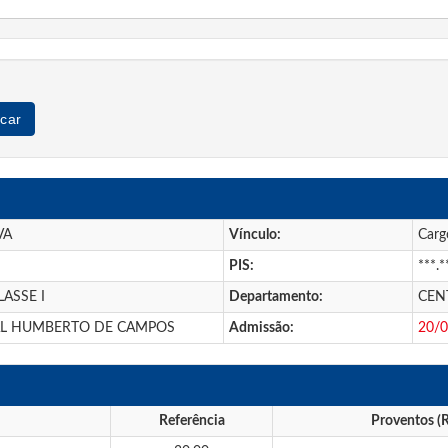
car
VA
Vínculo:
Carg
PIS:
***.*
LASSE I
Departamento:
CEN
L HUMBERTO DE CAMPOS
Admissão:
20/
Referência
Proventos (