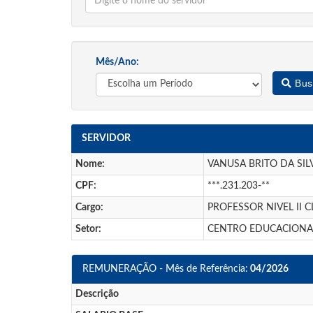
Mês/Ano:
Bus
SERVIDOR
Nome:
VANUSA BRITO DA SIL
CPF:
***.231.203-**
Cargo:
PROFESSOR NIVEL II C
Setor:
CENTRO EDUCACIONA
REMUNERAÇÃO - Mês de Referência:
04/2026
Descrição