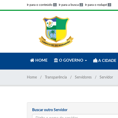
Ir para o conteúdo
1
Ir para a busca
2
Ir para o rodapé
3
HOME
O GOVERNO
A CIDADE
Home
Transparência
Servidores
Servidor
Buscar outro Servidor