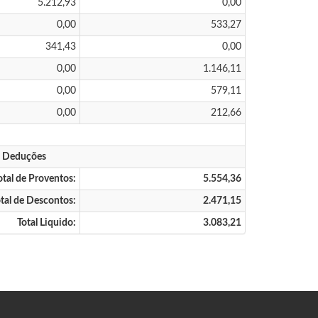
5.212,93
0,00
0,00
533,27
341,43
0,00
0,00
1.146,11
0,00
579,11
0,00
212,66
s Deduções
otal de Proventos:
5.554,36
tal de Descontos:
2.471,15
Total Liquido:
3.083,21