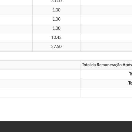
30.00
1.00
1.00
1.00
10.43
27.50
Total da Remuneração Apó
T
To