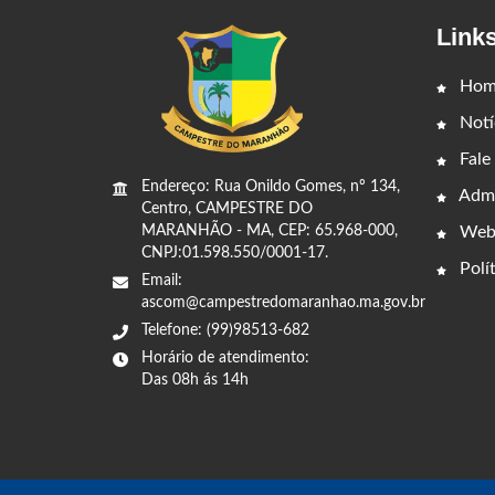
Link
Hom
Notí
Fale
Endereço: Rua Onildo Gomes, nº 134,
Admi
Centro, CAMPESTRE DO
Web
MARANHÃO - MA, CEP: 65.968-000,
CNPJ:01.598.550/0001-17.
Polít
Email:
ascom@campestredomaranhao.ma.gov.br
Telefone: (99)98513-682
Horário de atendimento:
Das 08h ás 14h