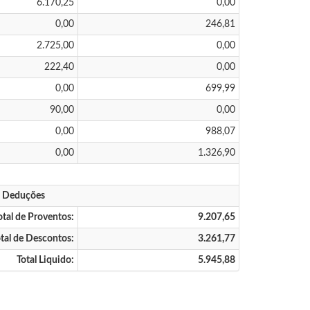
6.170,25
0,00
0,00
246,81
2.725,00
0,00
222,40
0,00
0,00
699,99
90,00
0,00
0,00
988,07
0,00
1.326,90
s Deduções
otal de Proventos:
9.207,65
tal de Descontos:
3.261,77
Total Liquido:
5.945,88