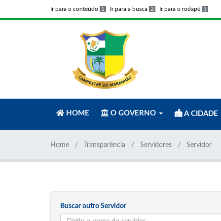
Ir para o conteúdo
1
Ir para a busca
2
Ir para o rodapé
3
HOME
O GOVERNO
A CIDADE
Home
Transparência
Servidores
Servidor
Buscar outro Servidor