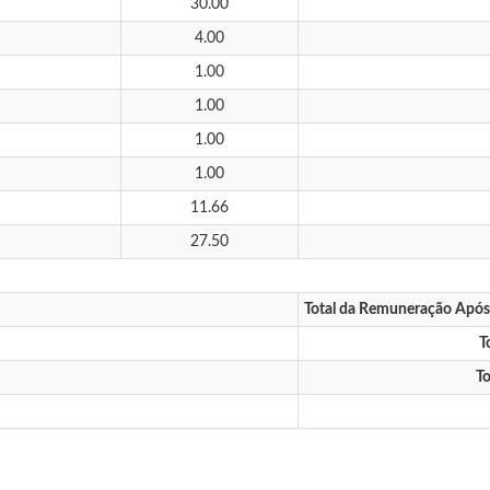
30.00
4.00
1.00
1.00
1.00
1.00
11.66
27.50
Total da Remuneração Apó
T
To