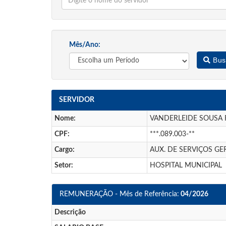
Mês/Ano:
Bus
SERVIDOR
Nome:
VANDERLEIDE SOUSA 
CPF:
***.089.003-**
Cargo:
AUX. DE SERVIÇOS GE
Setor:
HOSPITAL MUNICIPAL
REMUNERAÇÃO - Mês de Referência:
04/2026
Descrição