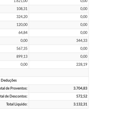
1.621,00
0,00
108,31
0,00
324,20
0,00
120,00
0,00
64,84
0,00
0,00
344,33
567,35
0,00
899,13
0,00
0,00
228,19
s Deduções
otal de Proventos:
3.704,83
tal de Descontos:
572,52
Total Liquido:
3.132,31