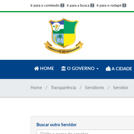
Ir para o conteúdo
1
Ir para a busca
2
Ir para o rodapé
3
HOME
O GOVERNO
A CIDADE
Home
Transparência
Servidores
Servidor
Buscar outro Servidor