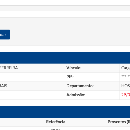
car
FERREIRA
Vínculo:
Carg
PIS:
***.*
RAIS
Departamento:
HOS
Admissão:
29/
Referência
Proventos (