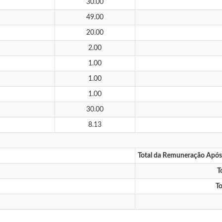
30.00
49.00
20.00
2.00
1.00
1.00
1.00
30.00
8.13
Total da Remuneração Apó
T
To